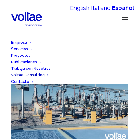
English
Italiano
Español
Empresa
Servicios
Proyectos
Publicaciones
Trabaja con Nosotros
Voltae Consulting
Contacto