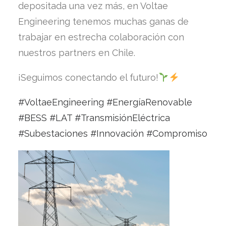
depositada una vez más, en Voltae
Engineering tenemos muchas ganas de
trabajar en estrecha colaboración con
nuestros partners en Chile.
¡Seguimos conectando el futuro!
#
VoltaeEngineering
#
EnergíaRenovable
#
BESS
#
LAT
#
TransmisiónEléctrica
#
Subestaciones
#
Innovación
#
Compromiso